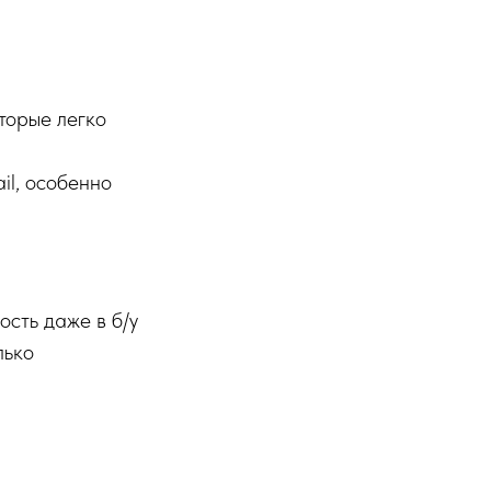
торые легко
il, особенно
ость даже в б/у
лько