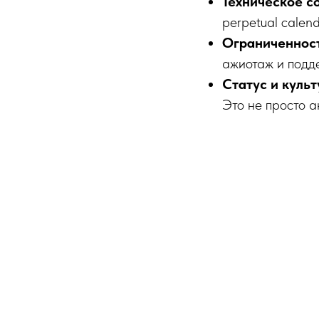
Техническое с
perpetual calen
Ограниченност
ажиотаж и подд
Статус и куль
Это не просто а