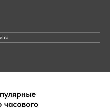
ОСТИ
опулярные
о часового