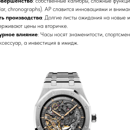
овершенство
: собственные калибры, сложные функци
dar, chronographs). AP славится инновациями и внима
ь производства
: Долгие листы ожидания на новые 
ерживают цены на вторичке.
турное влияние
: Часы носят знаменитости, спортсме
ксессуар, а инвестиция в имидж.