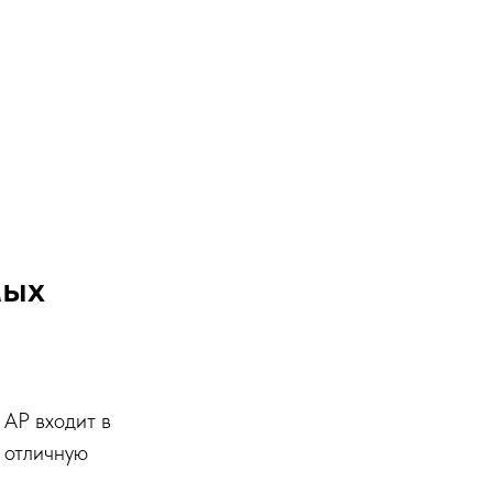
мых
 AP входит в
т отличную