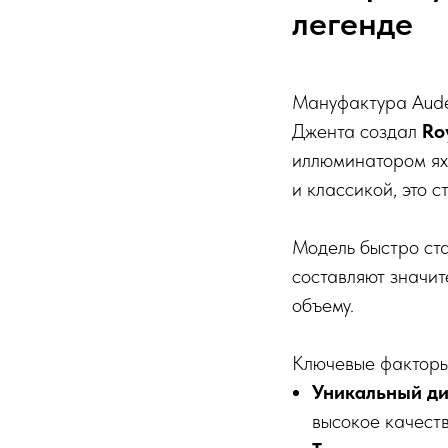
легенде
Мануфактура Audem
Джента создал
Ro
иллюминатором яхт
и классикой, это 
Модель быстро ста
составляют значи
объему.
Ключевые факторы
Уникальный д
высокое качеств