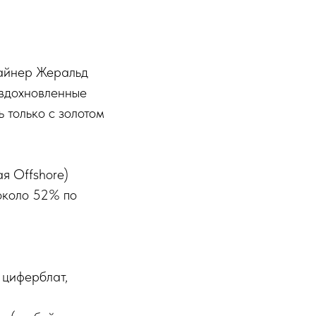
зайнер Жеральд
 вдохновленные
 только с золотом
я Offshore)
около 52% по
” циферблат,