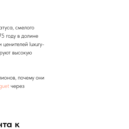
атуса, смелого
5 году в долине
 ценителей luxury-
ируют высокую
лионов, почему они
guet
через
нта к