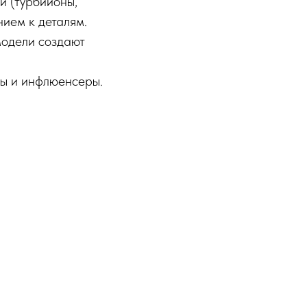
и (турбийоны,
нием к деталям.
модели создают
ны и инфлюенсеры.